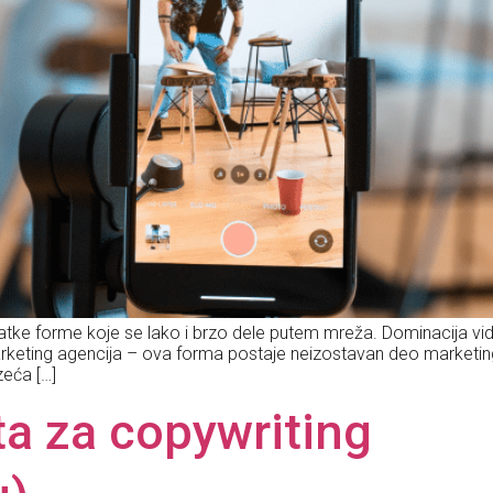
tke forme koje se lako i brzo dele putem mreža. Dominacija video
arketing agencija – ova forma postaje neizostavan deo marketin
ća […]
ata za copywriting