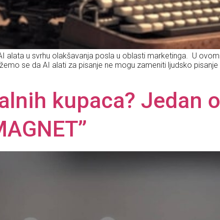
I alata u svrhu olakšavanja posla u oblasti marketinga. U ovom
lažemo se da AI alati za pisanje ne mogu zameniti ljudsko pisanje 
alnih kupaca? Jedan od
 MAGNET’’