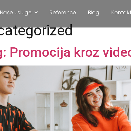
Naše usluge
Reference
Blog
Kontak
categorized
: Promocija kroz vide