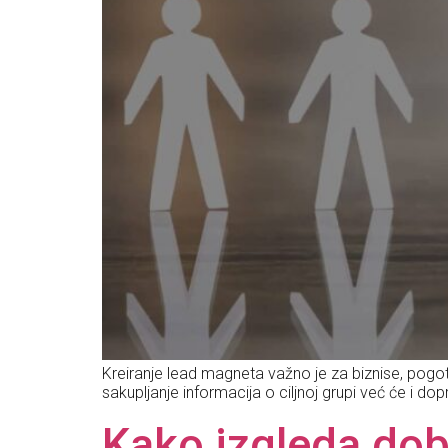
Kreiranje lead magneta važno je za biznise, pogo
sakupljanje informacija o ciljnoj grupi već će i do
Kako izgleda doba