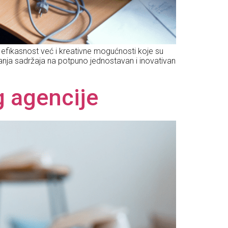
o efikasnost već i kreativne mogućnosti koje su
ranja sadržaja na potpuno jednostavan i inovativan
g agencije