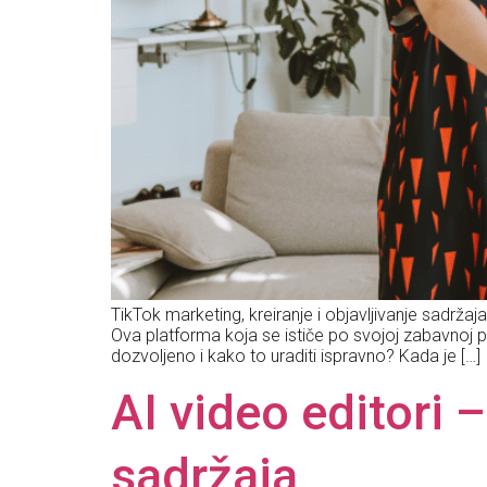
TikTok marketing, kreiranje i objavljivanje sadržaja 
Ova platforma koja se ističe po svojoj zabavnoj pri
dozvoljeno i kako to uraditi ispravno? Kada je […]
AI video editori
sadržaja