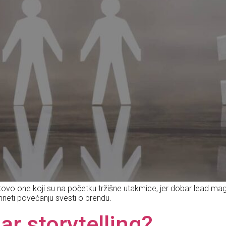
tovo one koji su na početku tržišne utakmice, jer dobar lead ma
prineti povećanju svesti o brendu.
r storytelling?