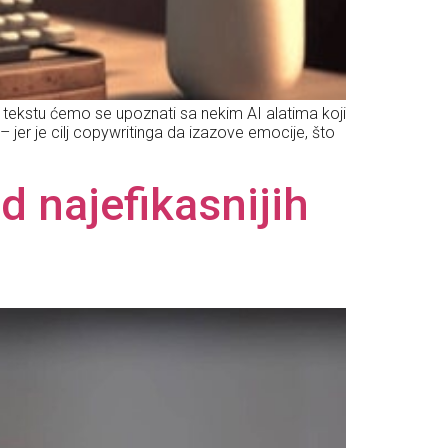
 tekstu ćemo se upoznati sa nekim AI alatima koji
– jer je cilj copywritinga da izazove emocije, što
 najefikasnijih