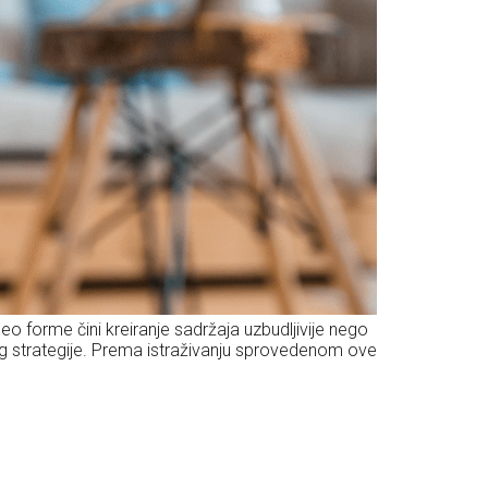
 forme čini kreiranje sadržaja uzbudljivije nego
g strategije. Prema istraživanju sprovedenom ove