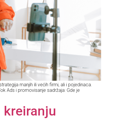
ategija manjih ili većih firmi, ali i pojedinaca.
ikTok Ads i promovisanje sadržaja: Gde je
 kreiranju