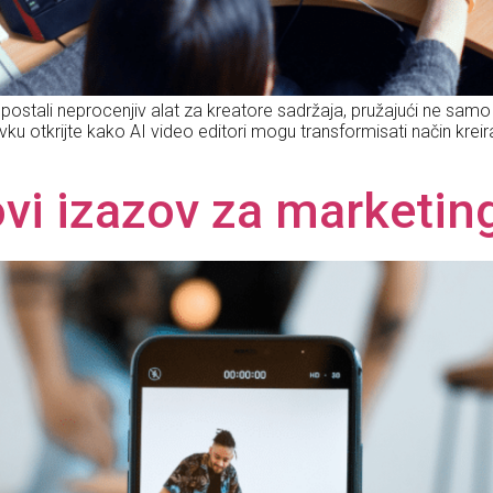
 postali neprocenjiv alat za kreatore sadržaja, pružajući ne sam
ku otkrijte kako AI video editori mogu transformisati način krei
vi izazov za marketin