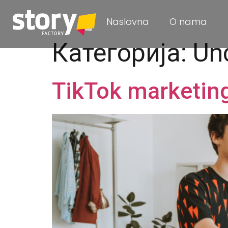
Naslovna
O nama
Категорија:
Un
TikTok marketing