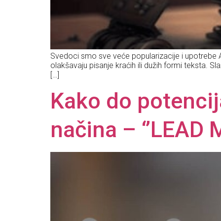
Svedoci smo sve veće popularizacije i upotrebe A
olakšavaju pisanje kraćih ili dužih formi teksta. S
[…]
Kako do potencij
načina – ‘’LEAD