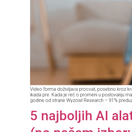
Video forma doživljava procvat, posebno kroz kra
ikada pre. Kada je reč o promeni u poslovanju m
godine od strane Wyzowl Research – 91% preduze
5 najboljih AI al