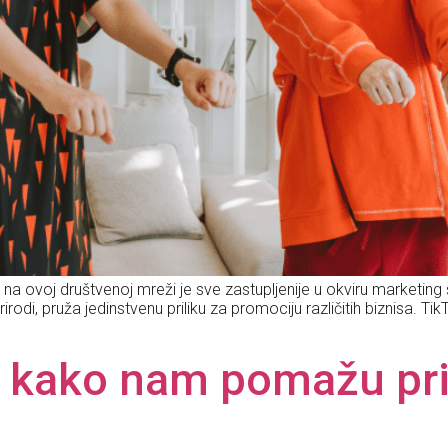
na ovoj društvenoj mreži je sve zastupljenije u okviru marketing str
rodi, pruža jedinstvenu priliku za promociju različitih biznisa. T
 – kako nam pomažu pri