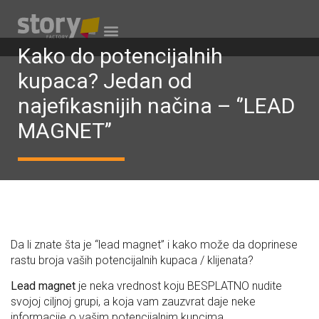
Kako do potencijalnih
kupaca? Jedan od
najefikasnijih načina – ‘’LEAD
MAGNET’’
Da li znate šta je “lead magnet” i kako može da doprinese
rastu broja vaših potencijalnih kupaca / klijenata?
Lead magnet
je neka vrednost koju BESPLATNO nudite
svojoj ciljnoj grupi, a koja vam zauzvrat daje neke
informacije o vašim potencijalnim kupcima.