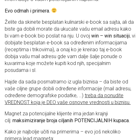
Evo odmah i primera.
Želite da skinete besplatan kulinarski e-book sa sajta, ali da
biste ga dobili morate da ukucate vašu email adresu kako
bi vam e-book bio poslat na nju. U ovoj
win – win situaciji
, vi
dobijate besplatan e-book sa određenim informacijama
(receptima i trikovima), a onaj ko je kreirao taj e-book
dobija vašu mail adresu gde vam dalje šalje ponude o
kuvarima koje možete kupiti kod njih, specijalnim
posudama i sl.
Hajde da sada posmatramo iz ugla biznisa – da biste od
vaše ciljne grupe dobili određene informacije (mail adresu,
određene demografske podatke, …)
treba da ponudite
VREDNOST koja je DEO vaše osnovne vrednosti u biznisu.
Magnet za potencijalne klijente ima jedan krajnji
cilj:
maksimiziranje broja ciljanih POTENCIJALNIH kupaca.
Kako je najbolje učiti na primerima – evo još nekoliko
primera lead magneta: