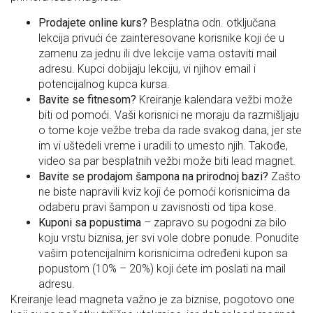
Prodajete online kurs?
Besplatna odn. otključana
lekcija privući će zainteresovane korisnike koji će u
zamenu za jednu ili dve lekcije vama ostaviti mail
adresu. Kupci dobijaju lekciju, vi njihov email i
potencijalnog kupca kursa.
Bavite se fitnesom?
Kreiranje kalendara vežbi može
biti od pomoći. Vaši korisnici ne moraju da razmišljaju
o tome koje vežbe treba da rade svakog dana, jer ste
im vi uštedeli vreme i uradili to umesto njih. Takođe,
video sa par besplatnih vežbi može biti lead magnet.
Bavite se prodajom šampona na prirodnoj bazi?
Zašto
ne biste napravili kviz koji će pomoći korisnicima da
odaberu pravi šampon u zavisnosti od tipa kose.
Kuponi sa popustima
– zapravo su pogodni za bilo
koju vrstu biznisa, jer svi vole dobre ponude. Ponudite
vašim potencijalnim korisnicima određeni kupon sa
popustom (10% – 20%) koji ćete im poslati na mail
adresu.
Kreiranje lead magneta važno je za biznise, pogotovo one