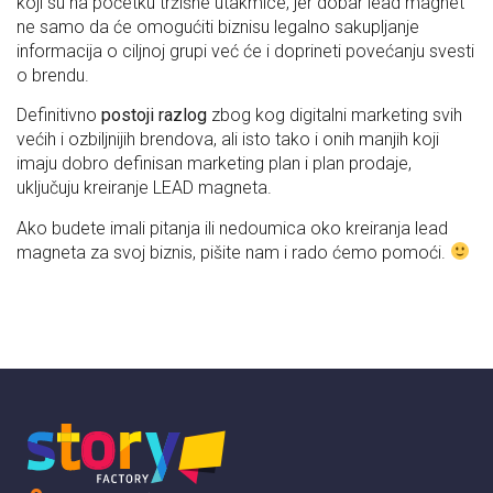
koji su na početku tržišne utakmice, jer dobar lead magnet
ne samo da će omogućiti biznisu legalno sakupljanje
informacija o ciljnoj grupi već će i doprineti povećanju svesti
o brendu.
Definitivno
postoji razlog
zbog kog digitalni marketing svih
većih i ozbiljnijih brendova, ali isto tako i onih manjih koji
imaju dobro definisan marketing plan i plan prodaje,
uključuju kreiranje LEAD magneta.
Ako budete imali pitanja ili nedoumica oko kreiranja lead
magneta za svoj biznis, pišite nam i rado ćemo pomoći.