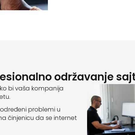
fesionalno održavanje saj
ako bi vaša kompanija
etu.
 određeni problemi u
a činjenicu da se internet