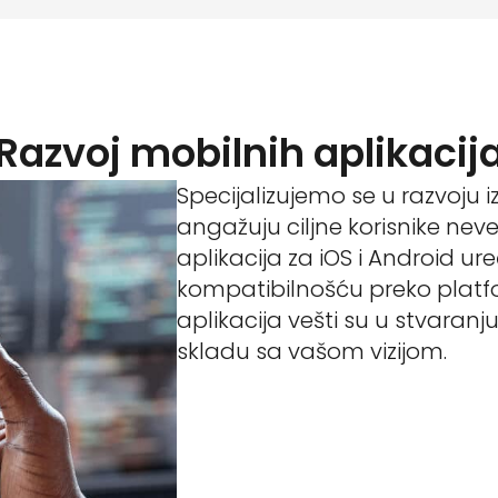
Razvoj mobilnih aplikacij
Specijalizujemo se u razvoju i
angažuju ciljne korisnike ne
aplikacija za iOS i Android ur
kompatibilnošću preko platfo
aplikacija vešti su u stvaran
skladu sa vašom vizijom.