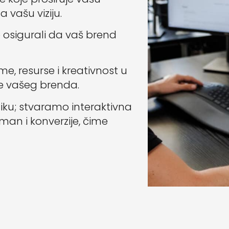
 vašu viziju.
osigurali da vaš brend
e, resurse i kreativnost u
ike vašeg brenda.
iku; stvaramo interaktivna
an i konverzije, čime