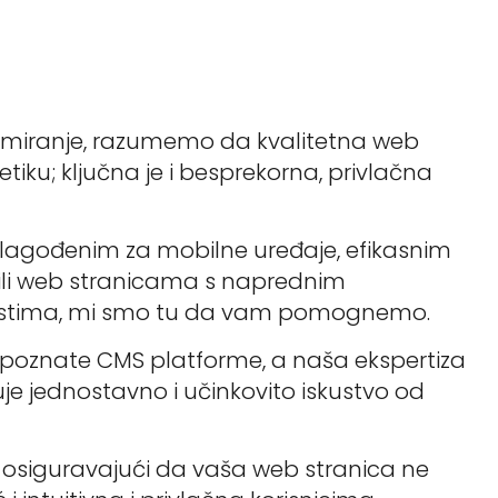
amiranje, razumemo da kvalitetna web
tiku; ključna je i besprekorna, privlačna
rilagođenim za mobilne uređaje, efikasnim
ili web stranicama s naprednim
nostima, mi smo tu da vam pomognemo.
o poznate CMS platforme, a naša ekspertiza
je jednostavno i učinkovito iskustvo od
 osiguravajući da vaša web stranica ne