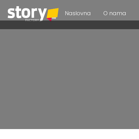
Naslovna
O nama
IZRADA I O