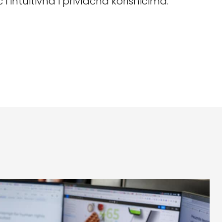
 intuitivna i privlačna korisnicima.