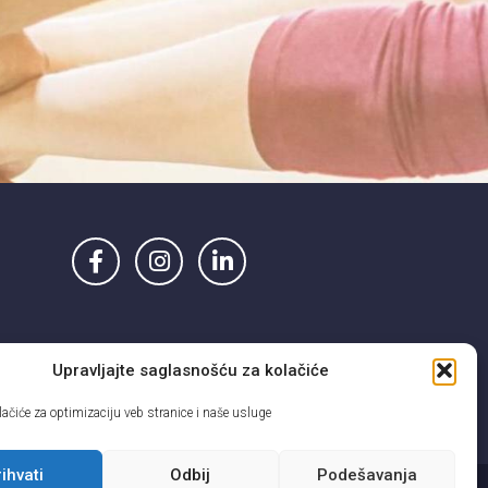
Upravljajte saglasnošću za kolačiće
ačiće za optimizaciju veb stranice i naše usluge
ihvati
Odbij
Podešavanja