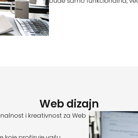
bude samo funkcionalna, već i
Web dizajn
onalnost i kreativnost za Web
e koje proširuje vašu