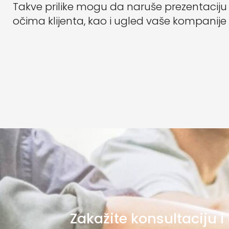
Takve prilike mogu da naruše prezentaciju 
očima klijenta, kao i ugled vaše kompanije
Zakažite konsultaciju i