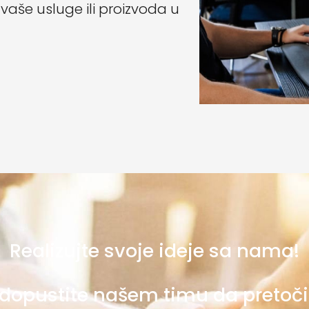
vaše usluge ili proizvoda u
Realizujte svoje ideje sa nama!
 dopustite našem timu da pretoči 