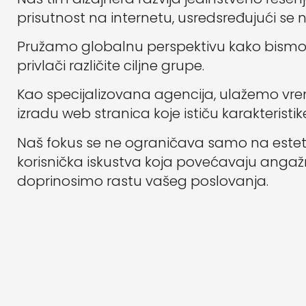
prisutnost na internetu, usredsređujući se na
Pružamo globalnu perspektivu kako bismo 
privlači različite ciljne grupe.
Kao specijalizovana agencija, ulažemo vrem
izradu web stranica koje ističu karakterist
Naš fokus se ne ograničava samo na estet
korisnička iskustva koja povećavaju angažm
doprinosimo rastu vašeg poslovanja.