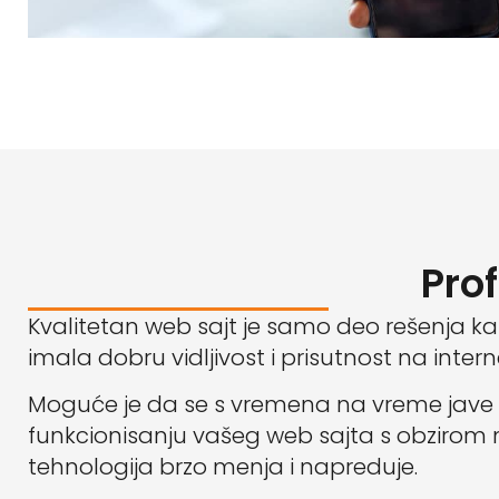
Pro
Kvalitetan web sajt je samo deo rešenja k
imala dobru vidljivost i prisutnost na intern
Moguće je da se s vremena na vreme jave
funkcionisanju vašeg web sajta s obzirom n
tehnologija brzo menja i napreduje.