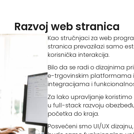
Razvoj web stranica
Kao stručnjaci za web progr
stranica prevazilazi samo este
korisnička interakcija.
Bilo da se radi o dizajnima p
e-trgovinskim platformama 
integracijama i funkcional
Za lako upravljanje koristim
u full-stack razvoju obezbeđu
početka do kraja.
Posvećeni smo UI/UX dizajnu,