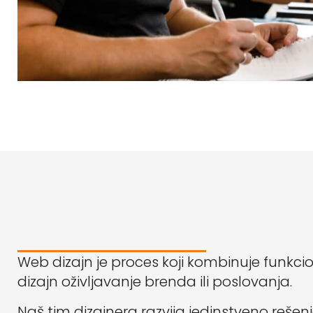
Web dizajn je proces koji kombinuje funkci
dizajn oživljavanje brenda ili poslovanja.
Naš tim dizajnera razvija jedinstveno rešenj