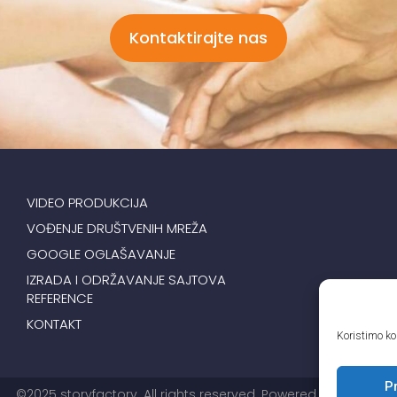
Kontaktirajte nas
VIDEO PRODUKCIJA
VOĐENJE DRUŠTVENIH MREŽA
GOOGLE OGLAŠAVANJE
IZRADA I ODRŽAVANJE SAJTOVA
REFERENCE
KONTAKT
Koristimo kol
Pr
©2025
storyfactory
. All rights reserved. Powered by
Deutrix