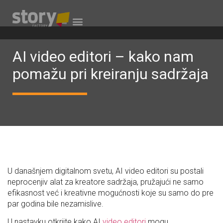
AI video editori – kako nam
pomažu pri kreiranju sadržaja
U današnjem digitalnom svetu, AI video editori su postali
neprocenjiv alat za kreatore sadržaja, pružajući ne samo
efikasnost već i kreativne mogućnosti koje su samo do pre
par godina bile nezamislive.
U nastavku otkrijte kako AI
video editori
mogu