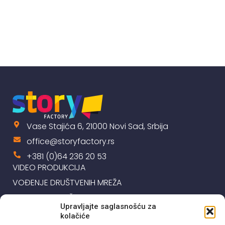
Vase Stajića 6, 21000 Novi Sad, Srbija
office@storyfactory.rs
+381 (0)64 236 20 53
VIDEO PRODUKCIJA
VOĐENJE DRUŠTVENIH MREŽA
GOOGLE OGLAŠAVANJE
Upravljajte saglasnošću za
IZRADA I ODRŽAVANJE SAJTOVA
kolačiće
REFERENCE