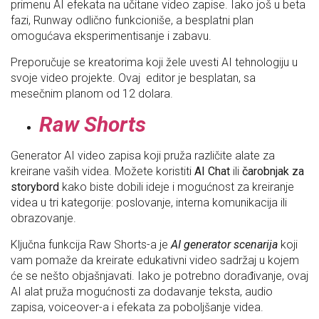
primenu AI efekata na učitane video zapise. Iako još u beta
fazi, Runway odlično funkcioniše, a besplatni plan
omogućava eksperimentisanje i zabavu.
Preporučuje se kreatorima koji žele uvesti AI tehnologiju u
svoje video projekte. Ovaj editor je besplatan, sa
mesečnim planom od 12 dolara.
Raw Shorts
Generator AI video zapisa koji pruža različite alate za
kreirane vaših videa. Možete koristiti
AI Chat
ili
čarobnjak za
storybord
kako biste dobili ideje i mogućnost za kreiranje
videa u tri kategorije: poslovanje, interna komunikacija ili
obrazovanje.
Ključna funkcija Raw Shorts-a je
AI generator scenarija
koji
vam pomaže da kreirate edukativni video sadržaj u kojem
će se nešto objašnjavati. Iako je potrebno dorađivanje, ovaj
AI alat pruža mogućnosti za dodavanje teksta, audio
zapisa, voiceover-a i efekata za poboljšanje videa.