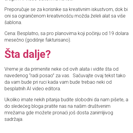
Preporučuje se za korisnike sa kreativnim iskustvom, dok bi
oni sa ograničenom kreativnošću možda želeli alat sa više
šablona.
Cena: Besplatno, sa pro planovima koji počinju od 19 dolara
mesečno (godišnje fakturisano).
Šta dalje?
Vreme je da primenite neke od ovih alata i vidite šta od
navedenog “radi posao” za vas. Sačuvajte ovaj tekst tako
da vam bude pri ruci kada vam bude trebao neki od
besplatnih AI video editora.
Ukoliko imate nekih pitanja budite slobodni da nam pišete, a
do sledećeg bloga pratite nas na našim društvenim
mrežama gde možete pronaći još dosta zanimljivog
sadržaja.