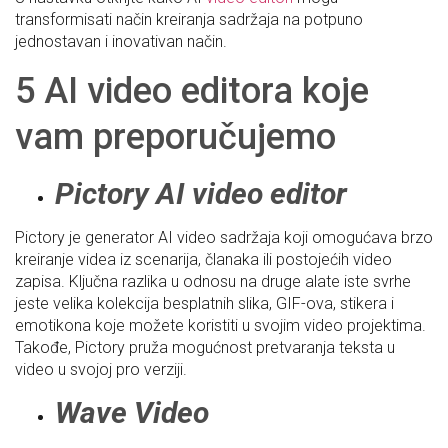
transformisati način kreiranja sadržaja na potpuno
jednostavan i inovativan način.
5 AI video editora koje
vam preporučujemo
Pictory AI video editor
Pictory je generator AI video sadržaja koji omogućava brzo
kreiranje videa iz scenarija, članaka ili postojećih video
zapisa. Ključna razlika u odnosu na druge alate iste svrhe
jeste velika kolekcija besplatnih slika, GIF-ova, stikera i
emotikona koje možete koristiti u svojim video projektima.
Takođe, Pictory pruža mogućnost pretvaranja teksta u
video u svojoj pro verziji.
Wave Video