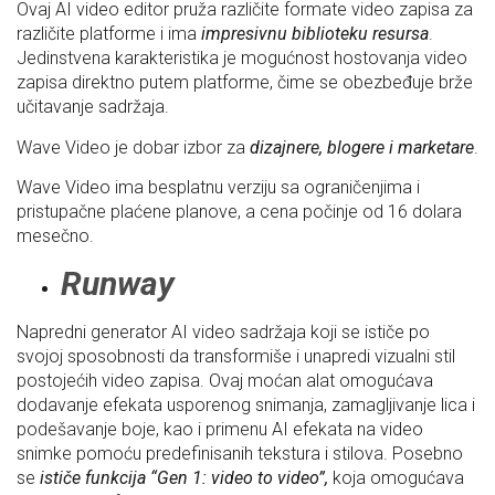
Ovaj AI video editor pruža različite formate video zapisa za
različite platforme i ima
impresivnu biblioteku resursa
.
Jedinstvena karakteristika je mogućnost hostovanja video
zapisa direktno putem platforme, čime se obezbeđuje brže
učitavanje sadržaja.
Wave Video je dobar izbor za
dizajnere, blogere i marketare
.
Wave Video ima besplatnu verziju sa ograničenjima i
pristupačne plaćene planove, a cena počinje od 16 dolara
mesečno.
Runway
Napredni generator AI video sadržaja koji se ističe po
svojoj sposobnosti da transformiše i unapredi vizualni stil
postojećih video zapisa. Ovaj moćan alat omogućava
dodavanje efekata usporenog snimanja, zamagljivanje lica i
podešavanje boje, kao i primenu AI efekata na video
snimke pomoću predefinisanih tekstura i stilova. Posebno
se
ističe funkcija “Gen 1: video to video”,
koja omogućava