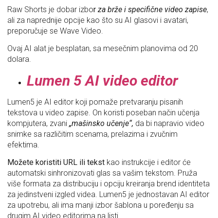
Raw Shorts je dobar izbo
r
za brže i specifične video zapise
,
ali za naprednije opcije kao što su AI glasovi i avatari,
preporučuje se Wave Video.
Ovaj AI alat je besplatan, sa mesečnim planovima od 20
dolara.
Lumen 5
AI video editor
Lumen5 je AI editor koji pomaže pretvaranju pisanih
tekstova u video zapise. On koristi poseban način učenja
kompjutera, zvani
„mašinsko učenje“,
da bi napravio video
snimke sa različitim scenama, prelazima i zvučnim
efektima.
Možete koristiti URL ili tekst
kao instrukcije i editor će
automatski sinhronizovati glas sa vašim tekstom. Pruža
više formata za distribuciju i opciju kreiranja brend identiteta
za jedinstveni izgled videa. Lumen5 je jednostavan AI editor
za upotrebu, ali ima manji izbor šablona u poređenju sa
drugim AI video editorima na listi.