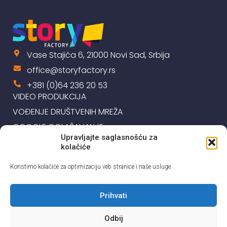
Vase Stajića 6, 21000 Novi Sad, Srbija
office@storyfactory.rs
+381 (0)64 236 20 53
VIDEO PRODUKCIJA
VOĐENJE DRUŠTVENIH MREŽA
GOOGLE OGLAŠAVANJE
Upravljajte saglasnošću za
IZRADA I ODRŽAVANJE SAJTOVA
kolačiće
REFERENCE
KONTAKT
Koristimo kolačiće za optimizaciju veb stranice i naše usluge
Prihvati
Odbij