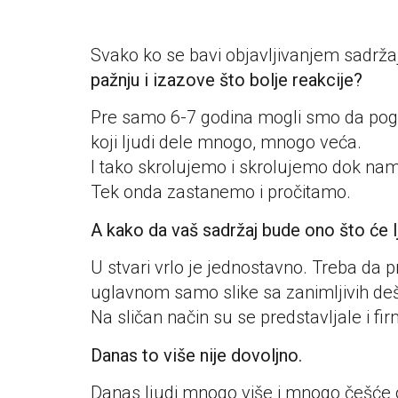
Svako ko se bavi objavljivanjem sadr
pažnju i izazove što bolje reakcije?
Pre samo 6-7 godina mogli smo da pogl
koji ljudi dele mnogo, mnogo veća.
I tako skrolujemo i skrolujemo dok nam
Tek onda zastanemo i pročitamo.
A kako da vaš sadržaj bude ono što će l
U stvari vrlo je jednostavno. Treba da 
uglavnom samo slike sa zanimljivih deša
Na sličan način su se predstavljale i fir
Danas to više nije dovoljno.
Danas ljudi mnogo više i mnogo češće ot