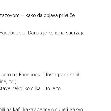
 izazovom –
kako da objava privuče
acebook-u. Danas je količina sadržaja
e smo na Facebook ili Instagram kačili
e, itd.).
ave nekoliko slika. I to je to.
 na kafi, kakav sendvič su jeli, kakvo