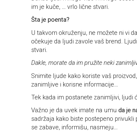
im je kuče, … vrlo lične stvari.
Šta je poenta?
U takvom okruženju, ne možete ni vi da 
očekuje da ljudi zavole vaš brend. Ljudi
stvari.
Dakle, morate da im pružite neki zanimljiv
Snimite ljude kako koriste vaš proizvod,
zanimljive i korisne informacije…
Tek kada im postanete zanimljivi, ljudi 
Važno je da uvek imate na umu
da je 
sadržaja kako biste postepeno privukli p
se zabave, informišu, nasmeju…