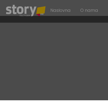
Naslovna
O nama
Kako da vaša o