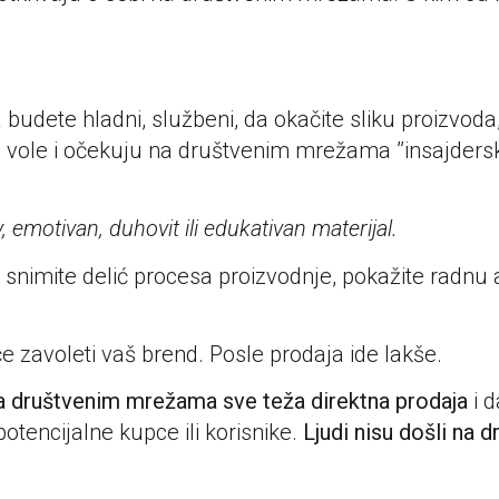
budete hladni, službeni, da okačite sliku proizvoda,
 vole i očekuju na društvenim mrežama ’’insajderske’
, emotivan, duhovit ili edukativan materijal.
 snimite delić procesa proizvodnje, pokažite radnu a
će zavoleti vaš brend. Posle prodaja ide lakše.
na društvenim mrežama sve teža direktna prodaja
i d
otencijalne kupce ili korisnike.
Ljudi nisu došli na 