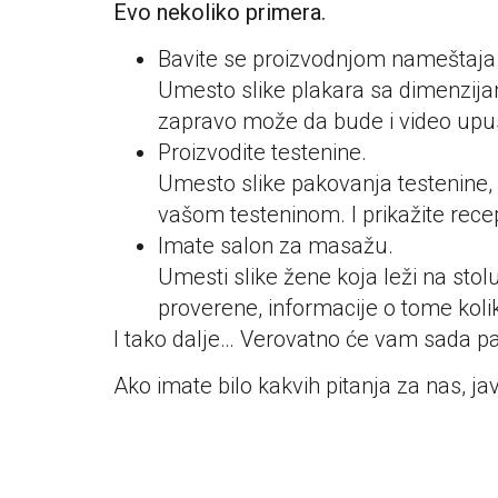
Evo nekoliko primera.
Bavite se proizvodnjom nameštaja
Umesto slike plakara sa dimenzijam
zapravo može da bude i video upustv
Proizvodite testenine.
Umesto slike pakovanja testenine,
vašom testeninom. I prikažite recept
Imate salon za masažu.
Umesti slike žene koja leži na stol
proverene, informacije o tome koli
I tako dalje… Verovatno će vam sada p
Ako imate bilo kakvih pitanja za nas, ja