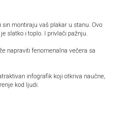
 sin montiraju vaš plakar u stanu. Ovo
slatko i toplo. I privlači pažnju.
ože napraviti fenomenalna večera sa
traktivan infografik koji otkriva naučne,
enje kod ljudi.