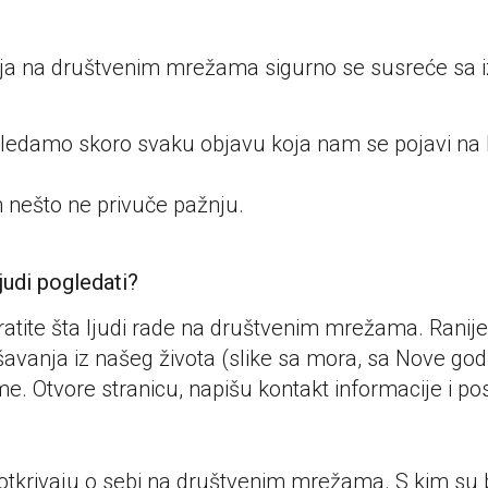
žaja na društvenim mrežama sigurno se susreće sa
edamo skoro svaku objavu koja nam se pojavi na F
 nešto ne privuče pažnju.
judi pogledati?
pratite šta ljudi rade na društvenim mrežama. Ranij
vanja iz našeg života (slike sa mora, sa Nove godin
me. Otvore stranicu, napišu kontakt informacije i post
krivaju o sebi na društvenim mrežama. S kim su bili