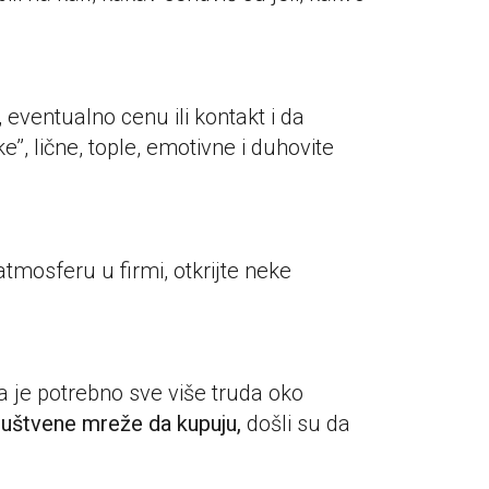
 eventualno cenu ili kontakt i da
’, lične, tople, emotivne i duhovite
tmosferu u firmi, otkrijte neke
a je potrebno sve više truda oko
društvene mreže da kupuju,
došli su da