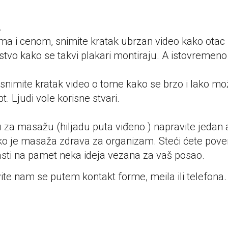
.
a i cenom, snimite kratak ubrzan video kako otac i
o kako se takvi plakari montiraju. A istovremeno je 
 snimite kratak video o tome kako se brzo i lako m
. Ljudi vole korisne stvari.
u za masažu (hiljadu puta viđeno ) napravite jedan a
ko je masaža zdrava za organizam. Steći ćete pover
asti na pamet neka ideja vezana za vaš posao.
vite nam se putem kontakt forme, meila ili telefona.