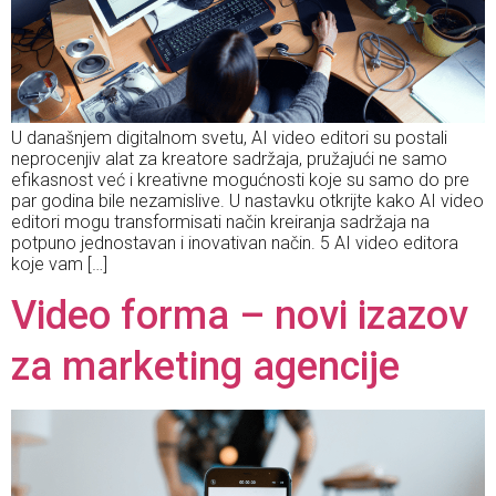
U današnjem digitalnom svetu, AI video editori su postali
neprocenjiv alat za kreatore sadržaja, pružajući ne samo
efikasnost već i kreativne mogućnosti koje su samo do pre
par godina bile nezamislive. U nastavku otkrijte kako AI video
editori mogu transformisati način kreiranja sadržaja na
potpuno jednostavan i inovativan način. 5 AI video editora
koje vam […]
Video forma – novi izazov
za marketing agencije