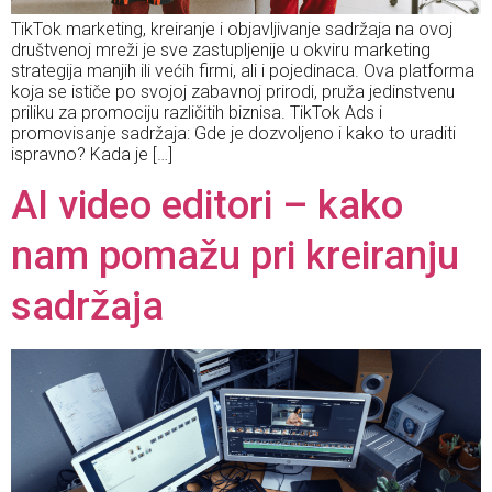
TikTok marketing, kreiranje i objavljivanje sadržaja na ovoj
društvenoj mreži je sve zastupljenije u okviru marketing
strategija manjih ili većih firmi, ali i pojedinaca. Ova platforma
koja se ističe po svojoj zabavnoj prirodi, pruža jedinstvenu
priliku za promociju različitih biznisa. TikTok Ads i
promovisanje sadržaja: Gde je dozvoljeno i kako to uraditi
ispravno? Kada je […]
AI video editori – kako
nam pomažu pri kreiranju
sadržaja