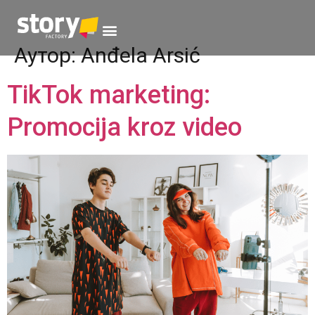
Аутор:
Anđela Arsić
TikTok marketing:
Promocija kroz video