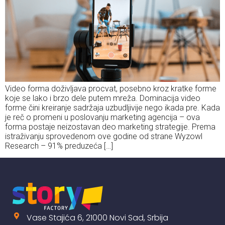
Video forma doživljava procvat, posebno kroz kratke forme
koje se lako i brzo dele putem mreža. Dominacija video
forme čini kreiranje sadržaja uzbudljivije nego ikada pre. Kada
je reč o promeni u poslovanju marketing agencija – ova
forma postaje neizostavan deo marketing strategije. Prema
istraživanju sprovedenom ove godine od strane Wyzowl
Research – 91% preduzeća […]
Vase Stajića 6, 21000 Novi Sad, Srbija